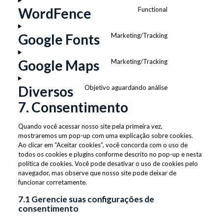
service
WordFence
Functional
google-
Consent
analytics
to
service
Google Fonts
Marketing/Tracking
Consent
wordfence
to
service
Google Maps
Marketing/Tracking
Consent
google-
to
fonts
service
Diversos
Objetivo aguardando análise
Consent
google-
7. Consentimento
to
maps
service
diversos
Quando você acessar nosso site pela primeira vez,
mostraremos um pop-up com uma explicação sobre cookies.
Ao clicar em “Aceitar cookies”, você concorda com o uso de
todos os cookies e plugins conforme descrito no pop-up e nesta
política de cookies. Você pode desativar o uso de cookies pelo
navegador, mas observe que nosso site pode deixar de
funcionar corretamente.
7.1 Gerencie suas configurações de
consentimento